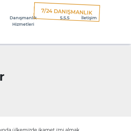
7/24 DANIŞMANLIK
Danışmanlık
S.S.S
İletişim
Hizmetleri
r
nda ülkemizde ikamet izni almak