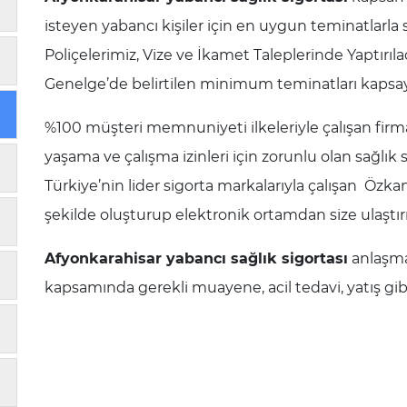
isteyen yabancı kişiler için en uygun teminatlarla s
Poliçelerimiz, Vize ve İkamet Taleplerinde Yaptırılac
Genelge’de belirtilen minimum teminatları kapsay
%100 müşteri memnuniyeti ilkeleriyle çalışan fir
yaşama ve çalışma izinleri için zorunlu olan sağlık s
Türkiye’nin lider sigorta markalarıyla çalışan Özka
şekilde oluşturup elektronik ortamdan size ulaştırı
Afyonkarahisar yabancı sağlık sigortası
anlaşma
kapsamında gerekli muayene, acil tedavi, yatış gibi