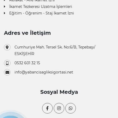
Refakat - Aile İkamet İzni
İkamet Tezkeresi Uzatma İşlemleri
Eğitim - Öğrenim - Staj İkamet İzni
Adres ve İletişim
Cumhuriye Mah. Tersel Sk. No:6/B, Tepebaşı/
ESKİŞEHİR
0532 601 32 15
info@yabancisagliksigortasi.net
Sosyal Medya