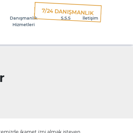
7/24 DANIŞMANLIK
Danışmanlık
S.S.S
İletişim
Hizmetleri
r
emizde ikamet izni almak isteyen